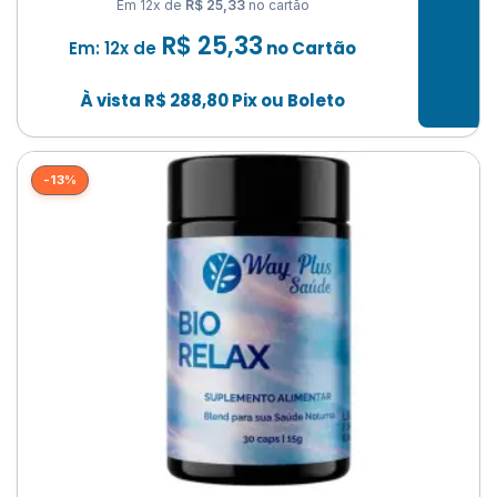
Em 12x de
R$ 25,33
no cartão
R$
25,33
Em: 12x de
no Cartão
À vista
R$
288,80
Pix ou Boleto
-13%