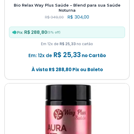
Bio Relax Way Plus Saúde – Blend para sua Saúde
Noturna
R$
304,00
R$
349,00
R$ 288,80
(5% off)
Pix:
Em 12x de
R$ 25,33
no cartão
R$
25,33
Em: 12x de
no Cartão
À vista
R$
288,80
Pix ou Boleto