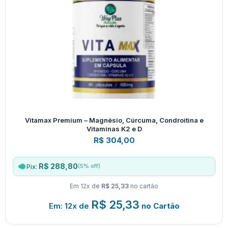
Vitamax Premium – Magnésio, Cúrcuma, Condroitina e
Vitaminas K2 e D
R$
304,00
R$ 288,80
(5% off)
Pix:
Em 12x de
R$ 25,33
no cartão
R$
25,33
Em: 12x de
no Cartão