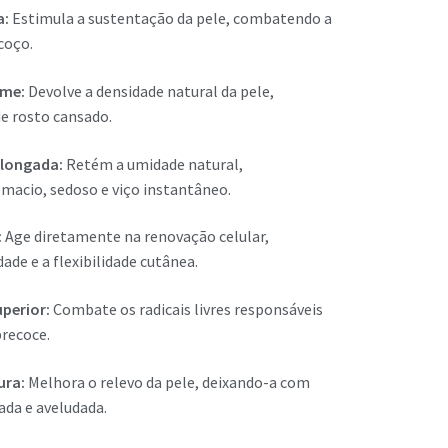
a:
Estimula a sustentação da pele, combatendo a
scoço.
ume:
Devolve a densidade natural da pele,
e rosto cansado.
olongada:
Retém a umidade natural,
macio, sedoso e viço instantâneo.
:
Age diretamente na renovação celular,
ade e a flexibilidade cutânea.
perior:
Combate os radicais livres responsáveis
recoce.
ura:
Melhora o relevo da pele, deixando-a com
nada e aveludada.