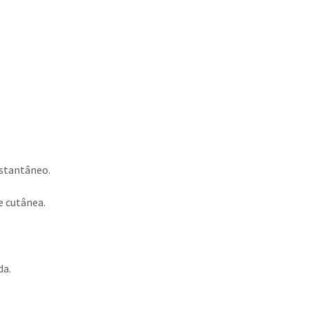
nstantâneo.
e cutânea.
da.