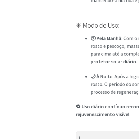
mantendo-a nutrida e 
✳️ Modo de Uso:
🕙 Pela Manhã:
Com o r
rosto e pescoço, mas
para cima até a compl
protetor solar diário.
🌙 À Noite:
Após a higi
rosto. O período do son
processo de regeneraçã
🔁 Uso diário contínuo reco
rejuvenescimento visível.