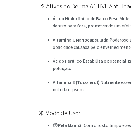
🔬 Ativos do Derma ACTIVE Anti-Id
Ácido Hialurônico de Baixo Peso Mole
dentro para fora, promovendo um efeit
Vitamina C Nanocapsulada
Poderoso an
opacidade causada pelo envelheciment
Ácido Ferúlico
Estabiliza e potencializ
poluição.
Vitamina E (Tocoferol)
Nutriente essen
nutrida e jovem.
✳️ Modo de Uso:
🕙 Pela Manhã:
Com o rosto limpo e se