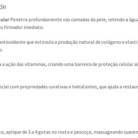
ade
cular
Penetra profundamente nas camadas da pele, retendo a água 
o firmador imediato.
tioxidante que estimula a produção natural de colágeno e elastina
o.
a a ação das vitaminas, criando uma barreira de proteção celular a
cial com propriedades curativas e hidratantes, que ajuda a restau
co, aplique de 3 a 4 gotas no rosto e pescoço, massageando suav