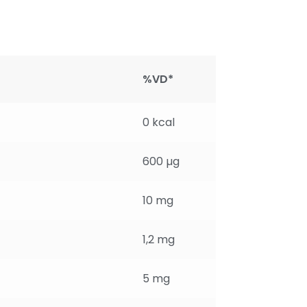
%VD*
0 kcal
600 µg
10 mg
1,2 mg
5 mg