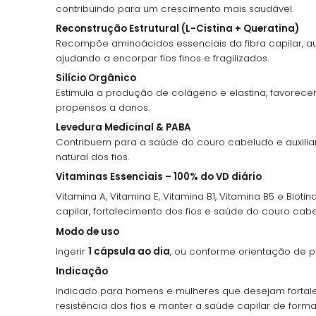
contribuindo para um crescimento mais saudável.
Reconstrução Estrutural (L-Cistina + Queratina)
Recompõe aminoácidos essenciais da fibra capilar, a
ajudando a encorpar fios finos e fragilizados.
Silício Orgânico
Estimula a produção de colágeno e elastina, favorecend
propensos a danos.
Levedura Medicinal & PABA
Contribuem para a saúde do couro cabeludo e auxili
natural dos fios.
Vitaminas Essenciais – 100% do VD diário
Vitamina A, Vitamina E, Vitamina B1, Vitamina B5 e Biot
capilar, fortalecimento dos fios e saúde do couro cab
Modo de uso
Ingerir
1 cápsula ao dia
, ou conforme orientação de pr
Indicação
Indicado para homens e mulheres que desejam fortale
resistência dos fios e manter a saúde capilar de forma