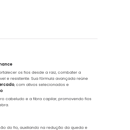
rmance
rtalecer os fios desde a raiz, combater a
el e resistente. Sua fórmula avançada reúne
mercado
, com ativos selecionados e
mo
.
ro cabeludo e a fibra capilar, promovendo fios
ebra.
ação do fio, auxiliando na redução da queda e