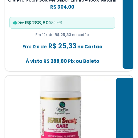
Ora Pro Nobis Solúvel Sabor Limão – 100% Natural
R$
304,00
R$ 288,80
(5% off)
Pix:
Em 12x de
R$ 25,33
no cartão
R$
25,33
Em: 12x de
no Cartão
À vista
R$
288,80
Pix ou Boleto