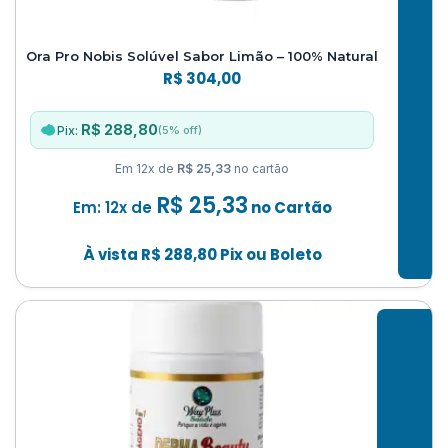
Ora Pro Nobis Solúvel Sabor Limão – 100% Natural
R$
304,00
R$ 288,80
(5% off)
Pix:
Em 12x de
R$ 25,33
no cartão
R$
25,33
Em: 12x de
no Cartão
À vista
R$
288,80
Pix ou Boleto