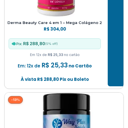
Derma Beauty Care 4 em 1 – Mega Colágeno 2
R$
304,00
R$ 288,80
(5% off)
Pix:
Em 12x de
R$ 25,33
no cartão
R$
25,33
Em: 12x de
no Cartão
À vista
R$
288,80
Pix ou Boleto
-13%