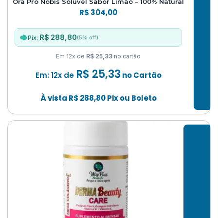
Ora Pro Nobis Solúvel Sabor Limão – 100% Natural
R$
304,00
R$ 288,80
(5% off)
Pix:
Em 12x de
R$ 25,33
no cartão
R$
25,33
Em: 12x de
no Cartão
À vista
R$
288,80
Pix ou Boleto