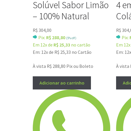
Solúvel Sabor Limão
4 e
– 100% Natural
Col
R$
304,00
R$
304,
Pix:
R$ 288,80
Pix:
(5% off)
Em 12x de
R$ 25,33
no cartão
Em 12x
Em: 12x de
R$
25,33
no Cartão
Em: 12
À vista
R$
288,80
Pix ou Boleto
À vista
Adicionar ao carrinho
Adi