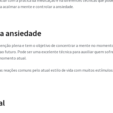
iciar com a prática da meditação e há diferentes técnicas que pode
ra acalmar a mente e controlar a ansiedade.
 a ansiedade
enção plena e tem o objetivo de concentrar a mente no momento
futuro. Pode ser uma excelente técnica para auxiliar quem sofr
momento atual.
as reações comuns pelo atual estilo de vida com muitos estímulos.
al