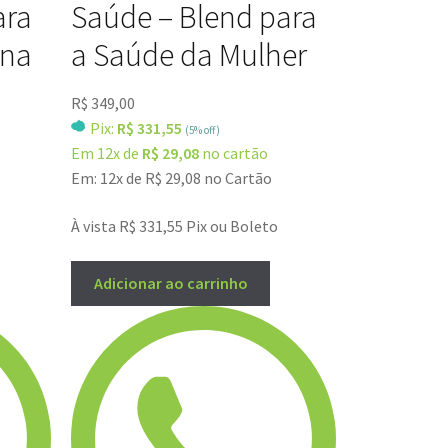
ara
Saúde – Blend para
rna
a Saúde da Mulher
R$
349,00
Pix:
R$ 331,55
(5% off)
Em 12x de
R$ 29,08
no cartão
Em: 12x de
R$
29,08
no Cartão
À vista
R$
331,55
Pix ou Boleto
Adicionar ao carrinho