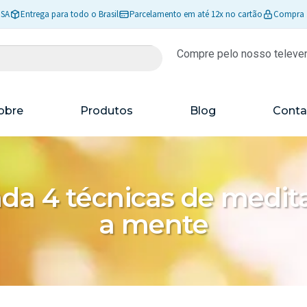
ISA
Entrega para todo o Brasil
Parcelamento em até 12x no cartão
Compra 
Compre pelo nosso televe
obre
Produtos
Blog
Conta
da 4 técnicas de medit
a mente