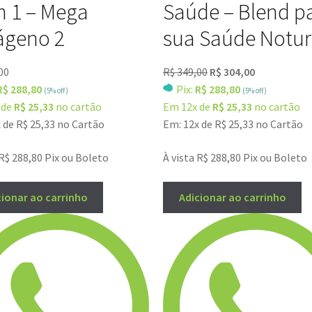
m 1 – Mega
Saúde – Blend p
ágeno 2
sua Saúde Notu
00
R$
349,00
R$
304,00
R$ 288,80
Pix:
R$ 288,80
(5% off)
(5% off)
 de
R$ 25,33
no cartão
Em 12x de
R$ 25,33
no cartão
x de
R$
25,33
no Cartão
Em: 12x de
R$
25,33
no Cartão
R$
288,80
Pix ou Boleto
À vista
R$
288,80
Pix ou Boleto
cionar ao carrinho
Adicionar ao carrinho