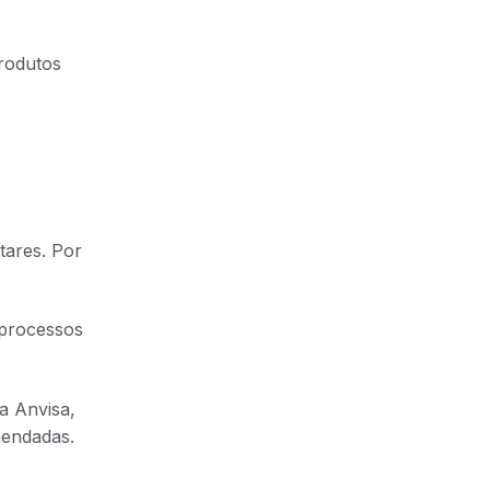
rodutos
tares. Por
 processos
a Anvisa,
mendadas.