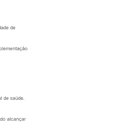
dade de
mplementação
l de saúde.
ndo alcançar