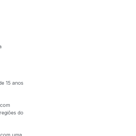
a
de 15 anos
s com
regiões do
e com uma