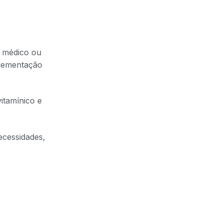
m médico ou
plementação
itamínico e
ecessidades,