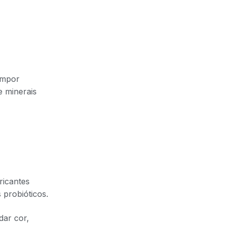
ompor
e minerais
ricantes
 probióticos.
dar cor,